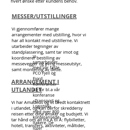
hvert ønske etter kundens behov.
MESSER/UTSTILLINGER
Vi gjennomfører mange
arrangementer med utstilling, hvor vi
har all kontakt med utstillerne. Vi
utarbeider tegninger av
standplassering, samt tar imot og
Vi
koordinerer bestilling av
samarbeider
messevegger og øvrig messeutstyr,
med vår faste
samt montering av dette.
PCO Fjell og
Fjord
ARRANGEMENT I
Konferanser
UTLANDET
AS for bl.a vår
konferanse
«Transport og
Vi har Amadeus og et bredt kontaktnett
Logistikk»
i utlandet, og kan derfor skreddersy
med over 800
reisen etter dine ønsker og budsjett. Vi
konferansede
tar hånd om alt fra A til Å: flybilletter,
ltakere. De
hotell, transfers, aktiviteter, måltider,
loser