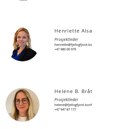
Henriette Alsaker
Prosjektleder
henriette@fjellogfjord-konferanser.no
+47 980 00 979
Helene B. Bråthen
Prosjektleder
helene@fjellogfjord-konferanser.no
+47 947 87 177