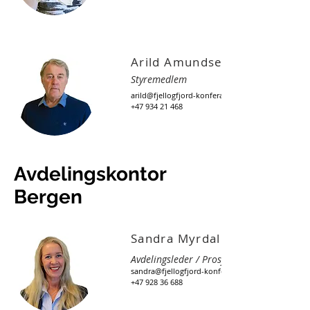
Arild Amundsen
Styremedlem
arild@fjellogfjord-konferanser.no
+47 934 21 468
Avdelingskontor
Bergen
Sandra Myrdal
Avdelingsleder / Prosjektleder
sandra@fjellogfjord-konferanser.no
+47 928 36 688