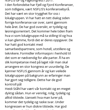
NSFLIS GF og Fagkongress i 2017.
I den forbindelse har Fjell og Fjord Konferanser,
som tidligere, vært NSFLIS’s konferansebyrå.
Det har vært en stor trygghet for oss i
lokalgruppen. Vi har hatt en tett dialog siden
forrige konferanse var over, samt gjennom
hele året. De har god oversikt, er tydelig og
løsningsorientert. Det kommer hele tiden fram
hva vi som lokalgruppe må ta stilling til og hva
vi kan glemme, fordi det er deres oppgaver. De
har hatt god kontakt med
samarbeidspartnere, som hotell, utstillere og
teknikere. Formidler informasjon i henhold til
det som er nødvendig for alle parter. Å ha en
slik kompetanse med på laget når man skal
arrangere en stor kongress er uvurderlig. De
kjenner NSFLIS gjennom år og kan veilede
lokalgruppen på bakgrunn av erfaringer man
har gjort seg tidligere. Dette har de god
kontroll på!
Heidi Ståhl har vært vår kontakt og en meget
dyktig sådan. Hun er vennlig, rolig, tydelig og
alltid tilstede. Uansett hva man lurer på,
kommer det tydelig og raske svar. Under
kongressen er hun diskre tilstede. Har god