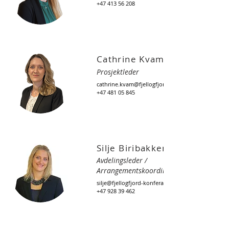
+47 413 56 208
Cathrine Kvam
Prosjektleder
cathrine.kvam@fjellogfjord-konferanser.no
+47 481 05 845
Silje Biribakken Holte
Avdelingsleder /
Arrangementskoordinator
silje@fjellogfjord-konferanser.no
+47 928 39 462