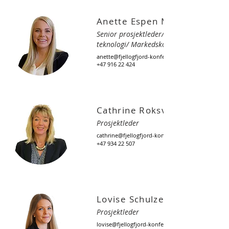
Anette Espen Mathiesen
Senior prosjektleder/ Ansvarlig for
teknologi/ Markedskoordinator
anette@fjellogfjord-konferanser.no
+47 916 22 424
Cathrine Roksvaag
Prosjektleder
cathrine@fjellogfjord-konferanser.no
+47 934 22 507
Lovise Schulze
Prosjektleder
lovise@fjellogfjord-konferanser.no