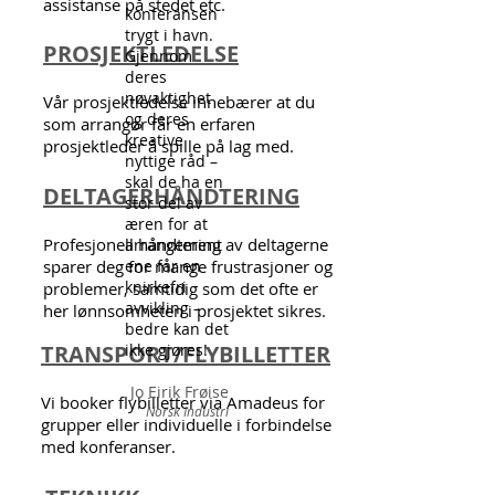
assistanse på stedet etc.
konferansen
trygt i havn.
PROSJEKTLEDELSE
Gjennom
deres
nøyaktighet
Vår prosjektledelse innebærer at du
og deres
som arrangør får en erfaren
kreative
prosjektleder å spille på lag med.
nyttige råd –
skal de ha en
DELTAGERHÅNDTERING
stor del av
æren for at
Profesjonell håndtering av deltagerne
arrangement
sparer deg for mange frustrasjoner og
ene får en
knirkefri
problemer, samtidig som det ofte er
avvikling –
her lønnsomheten i prosjektet sikres.
bedre kan det
TRANSPORT/FLYBILLETTER
ikke gjøres!
Jo Eirik Frøise
Vi booker flybilletter via Amadeus for
Norsk Industri
grupper eller individuelle i forbindelse
med konferanser.