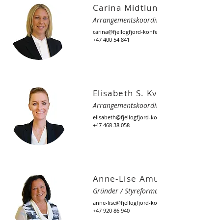
Carina Midtlund Moen
Arrangementskoordinator
carina@fjellogfjord-konferanser.no
+47 400 54 841
Elisabeth S. Kvebek
Arrangementskoordinator
elisabeth@fjellogfjord-konferanser.no
+47 468 38 058
Anne-Lise Amundsen
Gründer / Styreformann
anne-lise@fjellogfjord-konferanser.no
+47 920 86 940