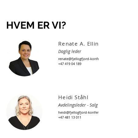
HVEM
ER VI?
Renate A. Ellingsen
Daglig leder
renate@fjellogfjord-konferanser.no
+47 419 04 189
Heidi Ståhl
Avdelingsleder - Salg og prosjekt
heidi@fjellogfjord-konferanser.no
+47 481 13 011